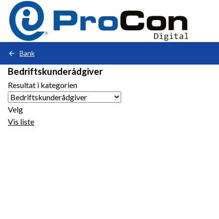
Hovedportal
Du
Bank
er
Bedriftskunderådgiver
her:
Resultat i kategorien
Velg
Vis liste