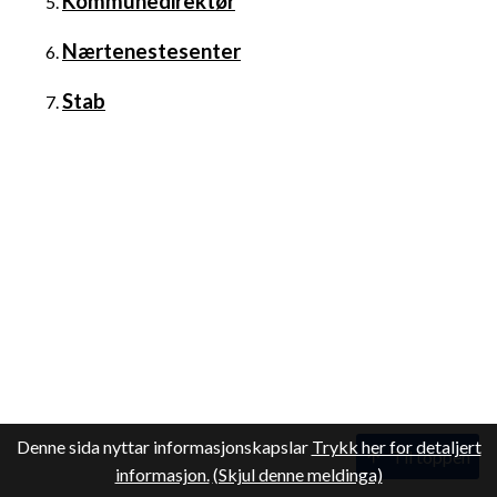
Kommunedirektør
Nærtenestesenter
Stab
Denne sida nyttar informasjonskapslar
Trykk her for detaljert
Til toppen
informasjon.
(Skjul denne meldinga)