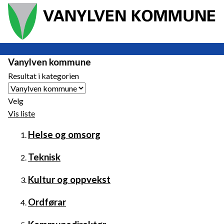
Vanylven
Du
Vanylven kommune
er
kommune
Resultat i kategorien
her:
Velg
Vis liste
Helse og omsorg
Teknisk
Kultur og oppvekst
Ordførar