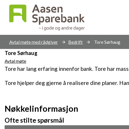
Aasen
Du
Avtal møte med rådgiver
Bedrift
Tore Sørhaug
er
Sparebank
Tore Sørhaug
her:
Avtal møte
Tore har lang erfaring innenfor bank. Tore har mas
Tore hjelper deg gjerne å realisere dine planer. Han 
Nøkkelinformasjon
Ofte stilte spørsmål