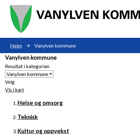
Vanylven
Du
Heim
Vanylven kommune
er
kommune
Vanylven kommune
her:
Resultat i kategorien
Velg
Vis i kart
Helse og omsorg
Teknisk
Kultur og oppvekst